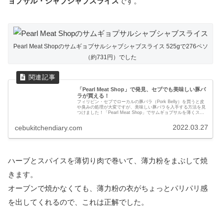
ョプサル・シャブシャブスライス
です。
Pearl Meat Shopのサムギョプサルシャブシャブスライス 525gで276ペソ
（約731円）でした
「Pearl Meat Shop」で発見、セブでも美味しい豚バ
ラが買える！
フィリピン・セブでローカルの豚バラ（Pork Belly）を買うと皮
や臭みの処理が大変ですが、美味しい豚バラを入手する方法を見
つけました！「Pearl Meat Shop」でサムギョプサルを薄くスラ
イスしてもらう方法です。
2022.03.27
cebukitchendiary.com
ハーブとスパイスを薄切り肉で巻いて、薄力粉をまぶして焼
きます。
オーブンで焼かなくても、薄力粉の衣がちょっとパリパリ感
を出してくれるので、これは正解でした。