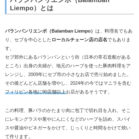
Liempo）とは
バランバンリエンポ（Balamban Liempo）
は、料理名でもあ
り、セブを中心とした
ローカルチェーン店の店名
でもありま
す。
セブ郊外にあるバランバンという街（日本の常石造船がある
ところ）出身の夫婦が、地元のハーブを使った豚肉料理をア
レンジし、2009年にセブ市の小さなお店で売り始めました。
その後どんどん店舗を増やし、2024年の今ではマニラを含む
フィリピン各地に90店舗以上
お店があるそうです。
この料理、豚バラのかたまり肉に包丁で切れ目を入れ、そこ
にレモングラスや葱やにんにくなどのハーブを詰め、スパイ
スや醤油やビネガーをかけて、じっくりと時間をかけて焼い
て作ります。