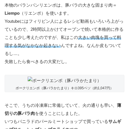
本物のバランバンリエンポは、豚バラの大きな固まり肉＝
Liempo
（リエンポ）を使います。
Youtubeにはフィリピン人によるレシピ動画もいろいろ上がっ
ているので、2時間以上かけてオーブンで焼いて本格的に作る
ことも少し考えたのですが、私はこの
大きい肉塊を買って料
理する気がなかなか起きない
んですよね。なんか皮もついて
るし…。
失敗したら食べきるの大変だし。
ポークリエンポ（豚バラかたまり）キロ395ペソ（約1,047円）
そこで、うちの冷凍庫に常備していて、火の通りも早い、
薄
切りの豚バラ肉
を使うことにしました。
いつもバニラドのパールミートショップで買っている
サムギ