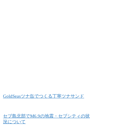
GoldSeasツナ缶でつくる丁寧ツナサンド
セブ島北部でM6.9の地震・セブシティの状
況について