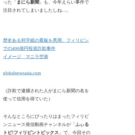
った「
まにら新聞
」も、今年えらい事件で
注目されてしまいましたしね…。
歴史ある邦字紙の看板を悪用、フィリピン
での400億円投資詐欺事件
イメージ マニラ空港
globalnewsasia.com
（詐欺で逮捕された人がまにら新聞の名を
使って信用を得ていた）
そんなところにぴったりはまったフィリピ
ンニュース発信動画チャンネルが「
ふぃる
トピ!フィリピントピックス
」で、今回その