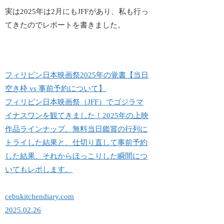
実は2025年は2月にもJFFがあり、私も行っ
てきたのでレポートを書きました。
フィリピン日本映画祭2025年の覚書【当日
空き枠 vs 事前予約について】
フィリピン日本映画祭（JFF）でゴジラマ
イナスワンを観てきました！2025年の上映
作品ラインナップ、無料当日鑑賞の行列に
トライした結果と、仕切り直して事前予約
した結果、それからほっこりした瞬間につ
いてもレポします。
cebukitchendiary.com
2025.02.26