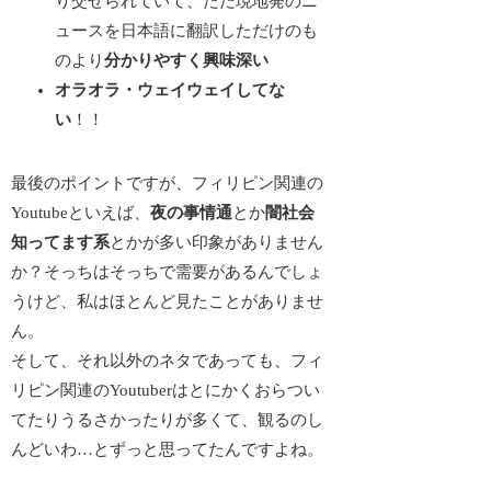
り交ぜられていて、ただ現地発のニ
ュースを日本語に翻訳しただけのも
のより
分かりやすく興味深い
オラオラ・ウェイウェイしてな
い
！！
最後のポイントですが、
フィリピン関連の
Youtubeといえば、
夜の事情通
とか
闇社会
知ってます系
とかが多い
印象がありません
か？そっちはそっちで需要があるんでしょ
うけど、私はほとんど見たことがありませ
ん。
そして、それ以外のネタであっても、フィ
リピン関連のYoutuberはとにかくおらつい
てたりうるさかったりが多くて、
観るのし
んどいわ…
とずっと思ってたんですよね。