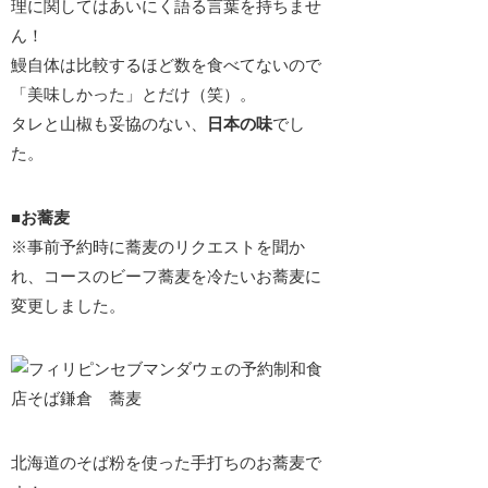
理に関してはあいにく語る言葉を持ちませ
ん！
鰻自体は比較するほど数を食べてないので
「美味しかった」とだけ（笑）。
タレと山椒も妥協のない、
日本の味
でし
た。
■お蕎麦
※事前予約時に蕎麦のリクエストを聞か
れ、コースの
ビーフ蕎麦を冷たいお蕎麦に
変更
しました。
北海道のそば粉を使った手打ちのお蕎麦で