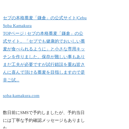
セブの本格蕎麦「鎌倉」の公式サイト|Cebu
Soba Kamakura
TOPページ | セブの本格蕎麦「鎌倉」の公
式サイト。「セブでも健康的でおいしい蕎
麦が食べられるように」と小さな専用キッ
チンを作りました。保存が難しい事もあり
まだ工夫が必要ですが試行錯誤を重ね皆さ
んに喜んで頂ける蕎麦を目指しますので是
非ご試...
soba-kamakura.com
数日前にSMSで予約しましたが、予約当日
には丁寧な予約確認メッセージもありまし
た。