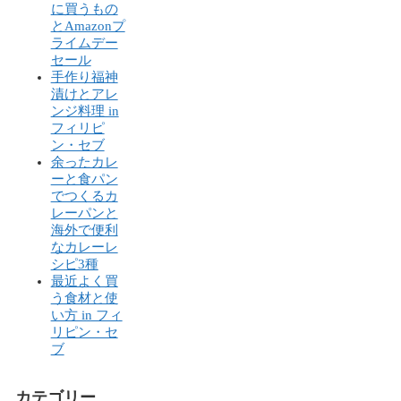
に買うもの
とAmazonプ
ライムデー
セール
手作り福神
漬けとアレ
ンジ料理 in
フィリピ
ン・セブ
余ったカレ
ーと食パン
でつくるカ
レーパンと
海外で便利
なカレーレ
シピ3種
最近よく買
う食材と使
い方 in フィ
リピン・セ
ブ
カテゴリー