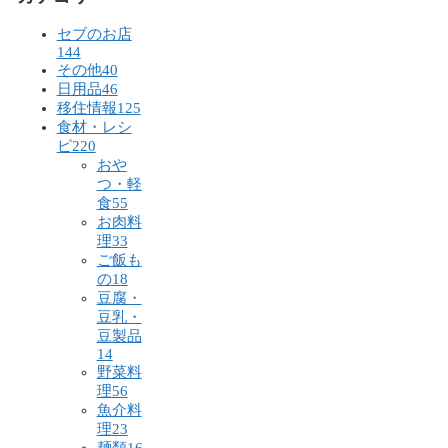
セブのお店
144
その他
40
日用品
46
移住情報
125
食材・レシ
ピ
220
おや
つ・軽
食
55
お肉料
理
33
ご飯も
の
18
豆腐・
豆乳・
豆製品
14
野菜料
理
56
魚介料
理
23