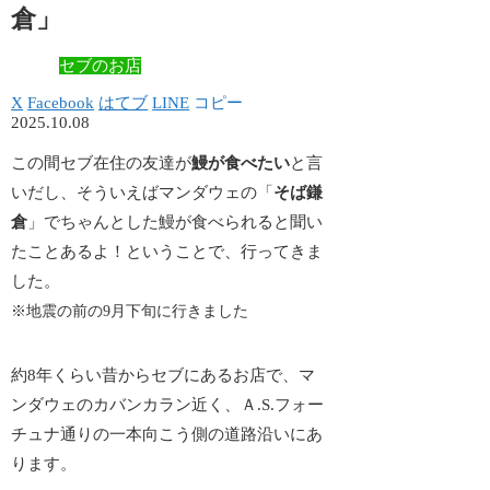
倉」
セブのお店
X
Facebook
はてブ
LINE
コピー
2025.10.08
この間セブ在住の友達が
鰻が食べたい
と言
いだし、そういえばマンダウェの「
そば鎌
倉
」でちゃんとした鰻が食べられると聞い
たことあるよ！ということで、行ってきま
した。
※地震の前の9月下旬に行きました
約8年くらい昔からセブにあるお店で、マ
ンダウェのカバンカラン近く、Ａ.S.フォー
チュナ通りの一本向こう側の道路沿いにあ
ります。