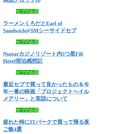
セブのお店
ラーメンくろだとEarl of
Sandwich@SMシーサイドセブ
セブのお店
Nustarカジノリゾート内5つ星Fili
Hotel宿泊感想記
セブのお店
最近セブで買って良かったもの＆今
年一番の映画「プロジェクトヘイル
メアリー」と英語について
セブのお店
疲れた時にITパークで買って帰る夜
ご飯4選