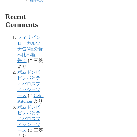
麺類
16
Recent
Comments
フィリピン
ローカルツ
ナ缶3種の食
べ比べ報
告！
に
三菱
より
ポムドンビ
ビンバとテ
ィパロスフ
ィッシュソ
ース
に
Cebu
Kitchen
より
ポムドンビ
ビンバとテ
ィパロスフ
ィッシュソ
ース
に
三菱
より