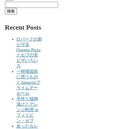
検索
Recent Posts
ITパークの新
ピザ店
Queens Pizza
とセブの安
ピザいろい
ろ
一時帰国前
に買うもの
とAmazonプ
ライムデー
セール
手作り福神
漬けとアレ
ンジ料理 in
フィリピ
ン・セブ
余ったカレ