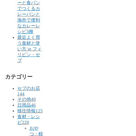
ーと食パン
でつくるカ
レーパンと
海外で便利
なカレーレ
シピ3種
最近よく買
う食材と使
い方 in フィ
リピン・セ
ブ
カテゴリー
セブのお店
144
その他
40
日用品
46
移住情報
125
食材・レシ
ピ
220
おや
つ・軽