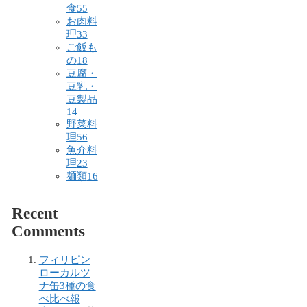
食
55
お肉料
理
33
ご飯も
の
18
豆腐・
豆乳・
豆製品
14
野菜料
理
56
魚介料
理
23
麺類
16
Recent
Comments
フィリピン
ローカルツ
ナ缶3種の食
べ比べ報