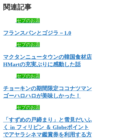
関連記事
セブのお店
フランスパンとゴジラ－1.0
セブのお店
マクタンニュータウンの韓国食材店
HMartの充実ぶりに感動した話
セブのお店
チョーキンの期間限定ココナツマン
ゴーハロハロが美味しかった！
セブのお店
「すずめの戸締まり」と雪見だいふ
く in フィリピン ＆ Globeポイント
でアヤラシネマ鑑賞券を利用する方