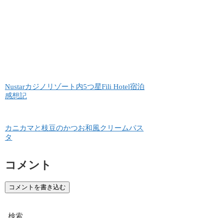
Nustarカジノリゾート内5つ星Fili Hotel宿泊
感想記
カニカマと枝豆のかつお和風クリームパス
タ
コメント
コメントを書き込む
検索