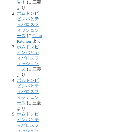
告！
に
三菱
より
ポムドンビ
ビンバとテ
ィパロスフ
ィッシュソ
ース
に
Cebu
Kitchen
より
ポムドンビ
ビンバとテ
ィパロスフ
ィッシュソ
ース
に
三菱
より
ポムドンビ
ビンバとテ
ィパロスフ
ィッシュソ
ース
に
三菱
より
ポムドンビ
ビンバとテ
ィパロスフ
ィッシュソ