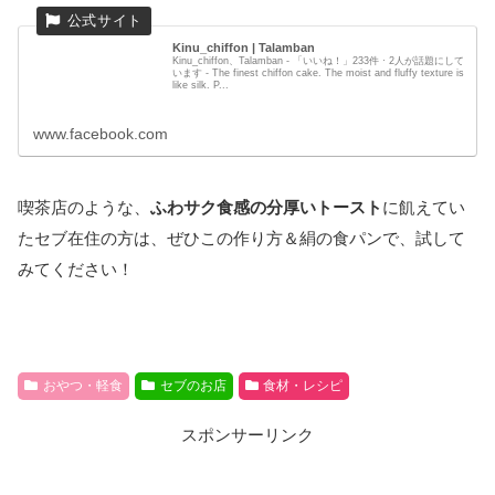
Kinu_chiffon | Talamban
Kinu_chiffon、Talamban - 「いいね！」233件 · 2人が話題にして
います - The finest chiffon cake. The moist and fluffy texture is
like silk. P...
www.facebook.com
喫茶店のような、
ふわサク食感の分厚いトースト
に飢えてい
たセブ在住の方は、ぜひこの作り方＆絹の食パンで、試して
みてください！
おやつ・軽食
セブのお店
食材・レシピ
スポンサーリンク