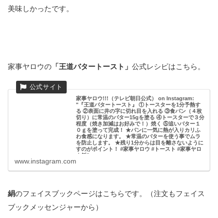
美味しかったです。
家事ヤロウの
「王道バタートースト」
公式レシピはこちら。
家事ヤロウ!!!（テレビ朝日公式） on Instagram:
"『王道バタートースト』 ①トースターを1分予熱す
る ②表面に井の字に切れ目を入れる ③食パン（４枚
切り）に常温のバター15gを塗る ④トースターで３分
程度（焼き加減はお好みで！）焼く ⑤追いバター１
０ｇを塗って完成！ ★パンに一気に熱が入りカリふ
わ食感になります。 ★常温のバターを使う事でムラ
を防止します。 ★残り1分からは目を離さないように
すのがポイント！ #家事ヤロウ #トースト #家事ヤロ
ウ飯"
www.instagram.com
7,562 likes, 45 comments - kajiyarou on November 13, 2019:
"『王道バタートースト』 ①トースターを1分予熱する②表面に井
の字に切れ目を入れる③食パン（４枚切り）に常温のバター
15g...
絹
のフェイスブックページはこちらです。（注文もフェイス
ブックメッセンジャーから）