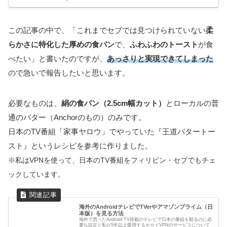
この記事の中で、「これまでセブでは見つけられていない
柔
らかさに特化した厚めの食パン
で、
ふわふわのトースト
が食
べたい」と書いたのですが、
あっさりと実現できてしまった
ので急いで報告したいと思います。
必要なものは、
絹の食パン（2.5cm幅カット）
とローカルの普
通のバター（Anchorのもの）のみです。
日本のTV番組「家事ヤロウ」でやっていた『王道バタートー
スト』というレシピを参考に作りました。
※私はVPNを使って、日本のTV番組をフィリピン・セブでもチェ
ックしています。
海外のAndroidテレビでTVerやアマゾンプライム（日
本版）を見る方法
海外で買ったAndroid TV搭載のテレビで日本の番組を観るのに必
要な設定と私が5年以上愛用するセカイVPNのサービスについて