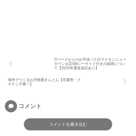
ITパークからのお手頃バス①マクタンニュー
タウン＆②SMシーサイド行きの経路につい
て【2025年運賃追記あり】
海外でつくるお手軽栗きんとん【甘露煮・ク
チナシ不要！】
コメント
コメントを書き込む