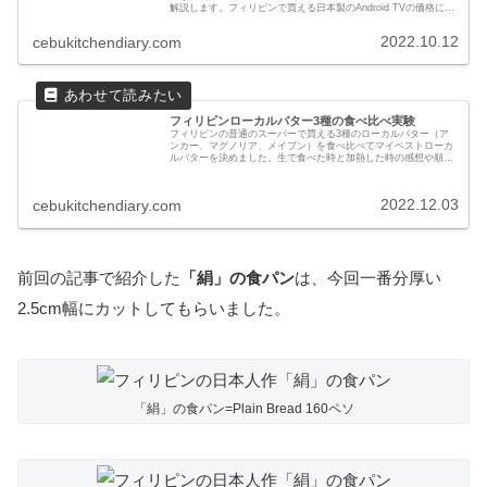
解説します。フィリピンで買える日本製のAndroid TVの価格につ
いても参考になるかもしれません。
2022.10.12
cebukitchendiary.com
フィリピンローカルバター3種の食べ比べ実験
フィリピンの普通のスーパーで買える3種のローカルバター（ア
ンカー、マグノリア、メイブン）を食べ比べてマイベストローカ
ルバターを決めました。生で食べた時と加熱した時の感想や順位
も違っていたので、実験結果を報告します！
2022.12.03
cebukitchendiary.com
前回の記事で紹介した
「絹」の食パン
は、今回一番分厚い
2.5cm幅にカットしてもらいました。
「絹」の食パン=Plain Bread 160ペソ