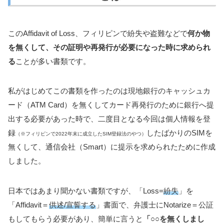
このAffidavit of Loss、フィリピンで紛失や盗難などで
何か物
を無くして、その証明や再発行が必要になった時に求められ
る
ことが多い書類です。
私がはじめてこの書類を作ったのは現地銀行のキャッシュカ
ード（ATM Card）を無くしてカード再発行のために銀行へ提
出する必要があった時で、二度目となる今回は個人情報を登
録
したばかりのSIMを
（※フィリピンで2022年末に成立したSIM登録法のやつ）
無くして、通信会社（Smart）に提示を求められたために作成
しました。
日本ではあまり聞かない書類ですが、「Loss=
紛失
」を
「Affidavit＝
供述/宣誓する
」書面で、弁護士にNotarize＝公証
もしてもらう必要があり、簡単に言うと
「○○を無くしまし