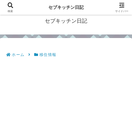
フィリピン・セブの移住情報やおすすめ食材・レシピを発信
セブキッチン日記
検索
サイドバー
セブキッチン日記
ホーム
移住情報