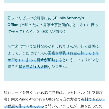
③フィリピンの役所等にある
Public Attorney’s
Office
（市民のための弁護士事務所的なところ）に行っ
て作ってもらう…0～300ペソ前後？
※本来はすべて無料なのかもしれませんが、行く役所に
よって、または行く人の
国籍や服装（お金を持ってそう
か否か）によって
料金が変動
する
という、フィリピンお
得意の
超適当＆
役人天国
なシステム。
銀行カードを無くした2019年当時は、キャピトル（セブ州庁
舎）内のPublic Attorney’s Officeなら③の方法で
有料でも200ペ
ソ程度で作ってもらえる
と聞いていましたが、急ぎだったの