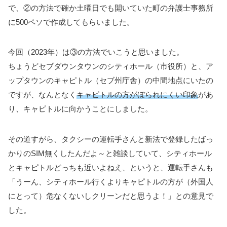
で、②の方法で確か土曜日でも開いていた町の弁護士事務所
に500ペソで作成してもらいました。
今回（2023年）は③の方法でいこうと思いました。
ちょうどセブダウンタウンのシティホール（市役所）と、ア
ップタウンのキャピトル（セブ州庁舎）の中間地点にいたの
ですが、なんとなく
キャピトルの方がぼられにくい印象
があ
り、キャピトルに向かうことにしました。
その道すがら、タクシーの運転手さんと新法で登録したばっ
かりのSIM無くしたんだよ～と雑談していて、シティホール
とキャピトルどっちも近いよねえ、というと、運転手さんも
「うーん、シティホール行くよりキャピトルの方が（外国人
にとって）危なくないしクリーンだと思うよ！」との意見で
した。