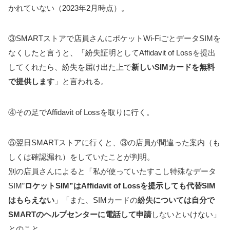
かれていない（2023年2月時点）。
③SMARTストアで店員さんにポケットWi-FiごとデータSIMを
なくしたと言うと、「紛失証明としてAffidavit of Lossを提出
してくれたら、紛失を届け出た上で
新しいSIMカードを無料
で提供します
」と言われる。
④その足でAffidavit of Lossを取りに行く。
⑤翌日SMARTストアに行くと、③の店員が間違った案内（も
しくは確認漏れ）をしていたことが判明。
別の店員さんによると「私が使っていたすこし特殊なデータ
SIM”
ロケットSIM”はAffidavit of Lossを提示しても代替SIM
はもらえない
」「また、SIMカードの
紛失については自分で
SMARTのヘルプセンターに電話して申請
しないといけない」
とのこと。