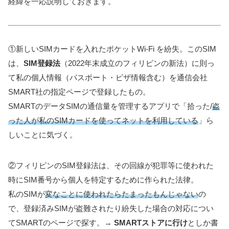
経緯を一応説明しておきます。
①新しいSIMカードを入れたポケットWi-Fi を紛失。このSIM
は、
SIM登録法
（2022年末成立のフィリピンの新法）に則っ
て私の個人情報（パスポート・ビザ情報含む）を通信会社
SMART社の指定ページで登録したもの。
SMARTのデータSIMの通信量を管理するアプリで「拾った/
盗
った人が私のSIMカードを使ってネットを利用している
」ら
しいことに気づく。
②フィリピンのSIM登録法は、その回線が犯罪等に使われた
時にSIM番号から個人を特定するために作られた法律。
私のSIMが
変なことに使われたらたまったもんじゃない
の
で、登録済みSIMが盗難されたり紛失した場合の対応につい
てSMARTのページで探す。→
SMARTストアに行け
としか書