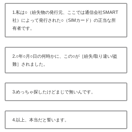
1.私は○（紛失物の発行元、ここでは通信会社SMART
社）によって発行された○（SIMカード）の正当な所
有者です。
2.○年○月○日の何時かに、この○が［紛失/取り違い/盗
難］されました。
3.めっちゃ探したけどまじで無いんです。
4.以上、本当だと誓います。