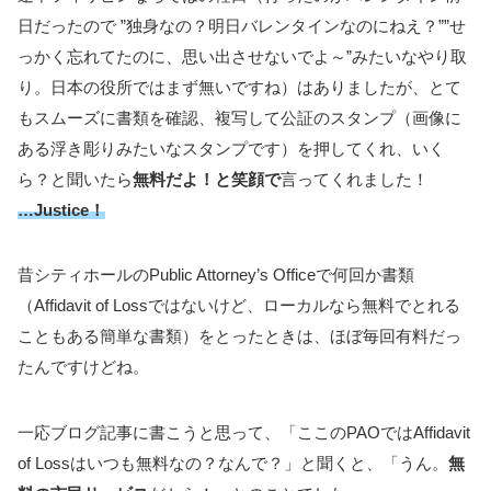
日だったので ”独身なの？明日バレンタインなのにねえ？””せ
っかく忘れてたのに、思い出させないでよ～”みたいなやり取
り。日本の役所ではまず無いですね）はありましたが、とて
もスムーズに書類を確認、複写して公証のスタンプ（画像に
ある浮き彫りみたいなスタンプです）を押してくれ、いく
ら？と聞いたら
無料だよ！と笑顔で
言ってくれました！
…Justice！
昔シティホールのPublic Attorney’s Officeで何回か書類
（Affidavit of Lossではないけど、ローカルなら無料でとれる
こともある簡単な書類）をとったときは、ほぼ毎回有料だっ
たんですけどね。
一応ブログ記事に書こうと思って、「ここのPAOではAffidavit
of Lossはいつも無料なの？なんで？」と聞くと、「うん。
無