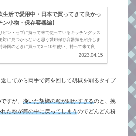
炊生活で愛用中・日本で買ってきて良かっ
チン小物・保存容器編】
リピン・セブに持って来て使っているキッチングッズ
絶対に見つからないと思う愛用保存容器類を紹介しま
時帰国のときに買って3～10年使い、持って来て良か
えるものだけに絞りました。
2023.04.15
り返してから両手で筒を回して胡椒を削るタイプ
のですが、
挽いた胡椒の粒が細かすぎる
のと、挽
かれた粉が筒の中に戻ってしまう
のでどんどん粉
。