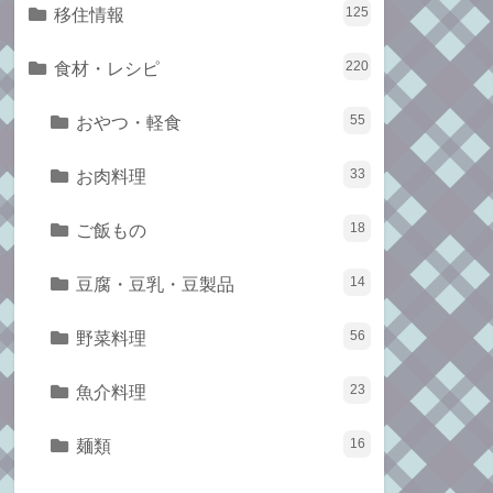
移住情報
125
食材・レシピ
220
おやつ・軽食
55
お肉料理
33
ご飯もの
18
豆腐・豆乳・豆製品
14
野菜料理
56
魚介料理
23
麺類
16