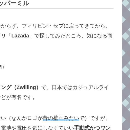
ペッパーミル
つからず、フィリピン・セブに戻ってきてから、
プリ「
Lazada
」で探してみたところ、気になる商
グ（Zwilling）
で、日本ではカジュアルライ
などが有名です。
ない（なんかロゴが
昔の壁画みたい
で）ですが、
、電池や電圧を気にしなくていい
手動式かつワン